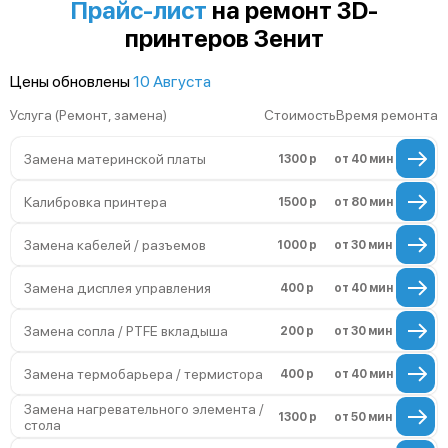
Прайс-лист
на ремонт 3D-
принтеров Зенит
Цены обновлены
10 Августа
Услуга (Ремонт, замена)
Стоимость
Время ремонта
Замена материнской платы
1300 р
от 40 мин
Калибровка принтера
1500 р
от 80 мин
Замена кабелей / разъемов
1000 р
от 30 мин
Замена дисплея управления
400 р
от 40 мин
Замена сопла / PTFE вкладыша
200 р
от 30 мин
Замена термобарьера / термистора
400 р
от 40 мин
Замена нагревательного элемента /
1300 р
от 50 мин
стола