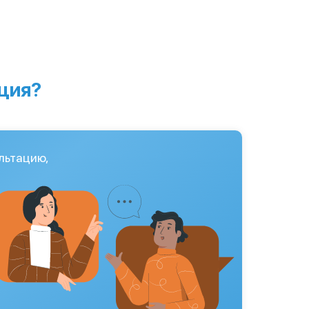
ция?
льтацию,