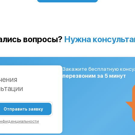
ались вопросы?
Нужна консульта
Закажите бесплатную консу
перезвоним за 5 минут
чения
льтации
Отправить заявку
онфиденциальности